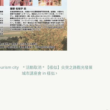
rism city
＊活動取消＊【樣似】尖突之路觀光發展
城市講座會 in 樣似