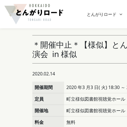
とんがりロード
＊開催中止＊【様似】と
演会 in 様似
2020.02.14
開催期間
2020 年3 月3 日( 火) 18:30 ～ 
定員
町立様似図書館視聴覚ホール
開催地
町立様似図書館視聴覚ホール
料金
無料