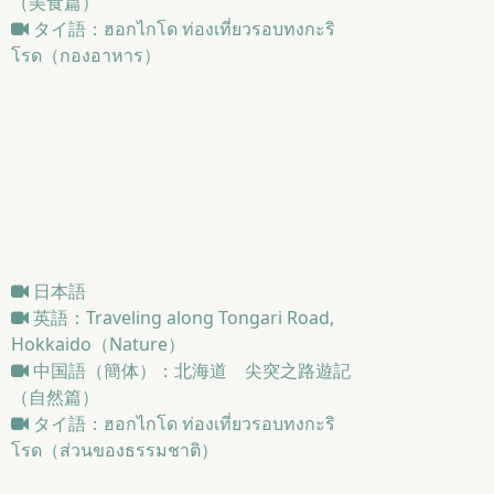
（美食篇）
タイ語：ฮอกไกโด ท่องเที่ยวรอบทงกะริ
โรด（กองอาหาร）
日本語
英語：Traveling along Tongari Road,
Hokkaido（Nature）
中国語（簡体）：北海道 尖突之路遊記
（自然篇）
タイ語：ฮอกไกโด ท่องเที่ยวรอบทงกะริ
โรด（ส่วนของธรรมชาติ）