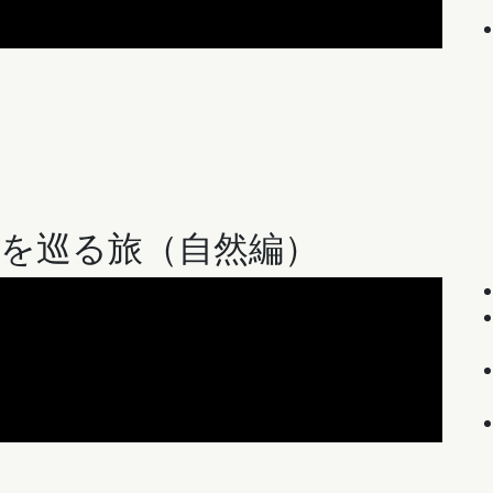
ドを巡る旅
（自然編）