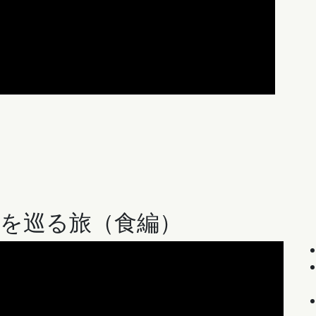
ドを巡る旅
（食編）