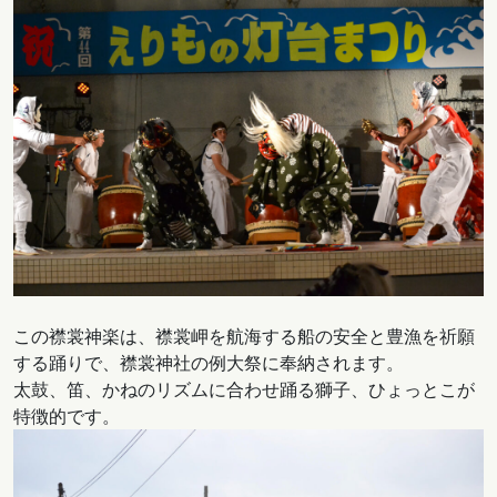
この襟裳神楽は、襟裳岬を航海する船の安全と豊漁を祈願
する踊りで、襟裳神社の例大祭に奉納されます。
太鼓、笛、かねのリズムに合わせ踊る獅子、ひょっとこが
特徴的です。