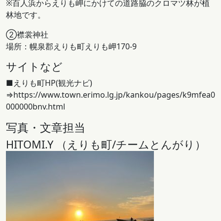
※百人浜からえりも岬にかけての道路脇のクロマツ林が植
林地です。
②襟裳神社
場所：幌泉郡えりも町えりも岬170-9
サイトなど
■えりも町HP(観光ナビ)
⇒https://www.town.erimo.lg.jp/kankou/pages/k9mfea0
000000bnv.html
写真・文章担当
HITOMI.Y （えりも町/チームとんがり）