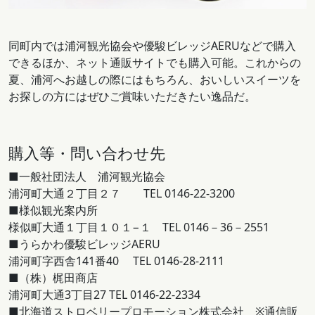
同町内では浦河観光協会や優駿ビレッジAERUなどで購入
できるほか、ネット通販サイトでも購入可能。これからの
夏、浦河へお越しの際にはもちろん、おいしいスイーツを
お探しの方にはぜひご賞味いただきたい逸品だ。
購入等・問い合わせ先
■一般社団法人 浦河観光協会
浦河町大通２丁目２７ TEL 0146-22-3200
■様似観光案内所
様似町大通１丁目１０１−１ TEL 0146－36－2551
■うらかわ優駿ビレッジAERU
浦河町字西舎141番40 TEL 0146-28-2111
■（株）梶田商店
浦河町大通3丁目27 TEL 0146-22-2334
■北海道ストロベリープロモーション株式会社 ※通信販