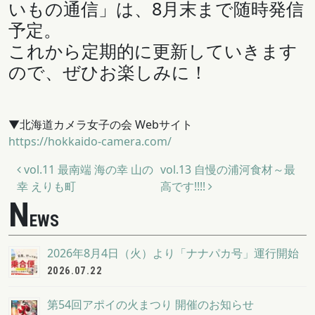
いもの通信」は、8月末まで随時発信
予定。
これから定期的に更新していきます
ので、ぜひお楽しみに！
▼北海道カメラ女子の会 Webサイト
https://hokkaido-camera.com/
投稿ナビゲーション
vol.11 最南端 海の幸 山の
vol.13 自慢の浦河食材～最
幸 えりも町
高です!!!!
N
EWS
2026年8月4日（火）より「ナナパカ号」運行開始
2026.07.22
第54回アポイの火まつり 開催のお知らせ