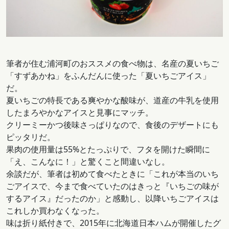
筆者が住む浦河町のおススメの食べ物は、名産の夏いちご
「すずあかね」をふんだんに使った「夏いちごアイス」
だ。
夏いちごの特長である爽やかな酸味が、道産の牛乳を使用
したまろやかなアイスと見事にマッチ。
クリーミーかつ後味さっぱりなので、食後のデザートにも
ピッタリだ。
果肉の使用量は55%とたっぷりで、フタを開けた瞬間に
「え、こんなに！」と驚くこと間違いなし。
余談だが、筆者は初めて食べたときに「これが本当のいち
ごアイスで、今まで食べていたのはきっと『いちごの味が
するアイス』だったのか」と感動し、以降いちごアイスは
これしか買わなくなった。
味は折り紙付きで、2015年に北海道日本ハムが開催したグ