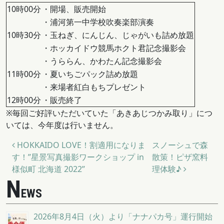
10時00分
・開場、販売開始
・浦河第一中学校吹奏楽部演奏
10時30分
・玉ねぎ、にんじん、じゃがいも詰め放題
・ホッカイドウ競馬ホクト君記念撮影会
・うららん、かわたん記念撮影会
11時00分
・夏いちごパック詰め放題
・来場者紅白もちプレゼント
12時00分
・販売終了
※毎回ご好評いただいていた「あきあじつかみ取り」につ
いては、今年度は行いません。
投稿ナビゲーション
HOKKAIDO LOVE！割適用になりま
スノーシュで森
す！”星景写真撮影ワークショップ in
散策！ピザ窯料
様似町 北海道 2022”
理体験♪
N
EWS
2026年8月4日（火）より「ナナパカ号」運行開始